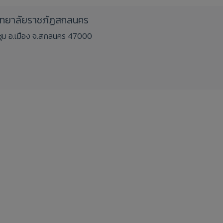
วิทยาลัยราชภัฏสกลนคร
ชิงชุม อ.เมือง จ.สกลนคร 47000