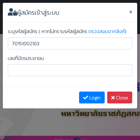
ระบบยืนยันสิทธิ์ออนไลน์ ม.ราชภัฏสกลนคร
×
ผู้สมัครเข้าสู่ระบบ
ระบุรหัสผู้สมัคร ( หากไม่ทราบรหัสผู้สมัคร
ตรวจสอบจากลิงค์
)
เลขที่บัตรประชาชน
Previous
Next
Login
Close