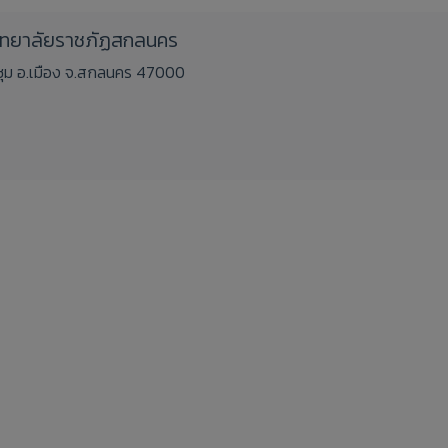
วิทยาลัยราชภัฏสกลนคร
ชิงชุม อ.เมือง จ.สกลนคร 47000