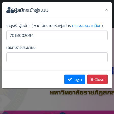
ระบบยืนยันสิทธิ์ออนไลน์ ม.ราชภัฏสกลนคร
×
ผู้สมัครเข้าสู่ระบบ
ระบุรหัสผู้สมัคร ( หากไม่ทราบรหัสผู้สมัคร
ตรวจสอบจากลิงค์
)
เลขที่บัตรประชาชน
Previous
Next
Login
Close