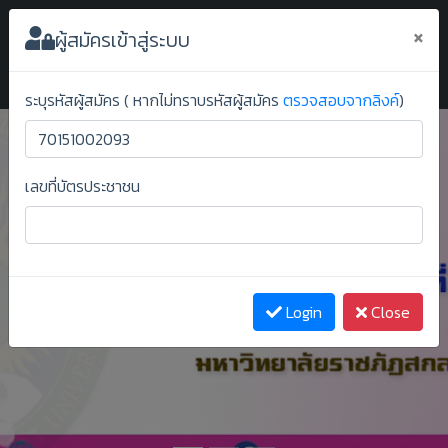
ระบบยืนยันสิทธิ์ออนไลน์ ม.ราชภัฏสกลนคร
×
ผู้สมัครเข้าสู่ระบบ
ระบุรหัสผู้สมัคร ( หากไม่ทราบรหัสผู้สมัคร
ตรวจสอบจากลิงค์
)
เลขที่บัตรประชาชน
Previous
Next
Login
Close