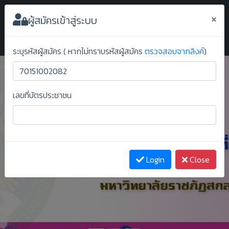
ระบบยืนยันสิทธิ์ออนไลน์ ม.ราชภัฏสกลนคร
×
ผู้สมัครเข้าสู่ระบบ
ระบุรหัสผู้สมัคร ( หากไม่ทราบรหัสผู้สมัคร
ตรวจสอบจากลิงค์
)
เลขที่บัตรประชาชน
Previous
Next
Login
Close