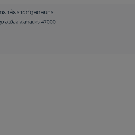
วิทยาลัยราชภัฏสกลนคร
ชิงชุม อ.เมือง จ.สกลนคร 47000