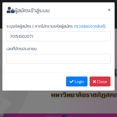
ระบบยืนยันสิทธิ์ออนไลน์ ม.ราชภัฏสกลนคร
×
ผู้สมัครเข้าสู่ระบบ
ระบุรหัสผู้สมัคร ( หากไม่ทราบรหัสผู้สมัคร
ตรวจสอบจากลิงค์
)
เลขที่บัตรประชาชน
Previous
Next
Login
Close