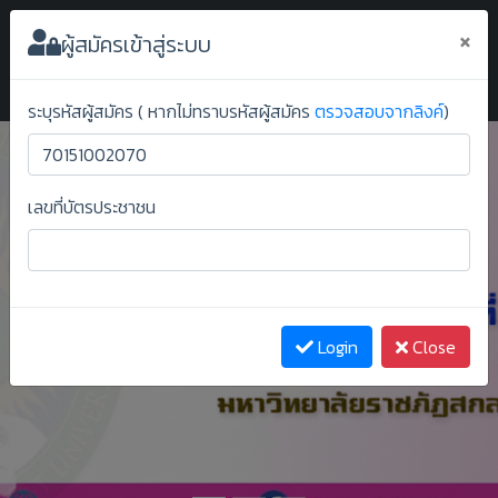
ระบบยืนยันสิทธิ์ออนไลน์ ม.ราชภัฏสกลนคร
×
ผู้สมัครเข้าสู่ระบบ
ระบุรหัสผู้สมัคร ( หากไม่ทราบรหัสผู้สมัคร
ตรวจสอบจากลิงค์
)
เลขที่บัตรประชาชน
Previous
Next
Login
Close