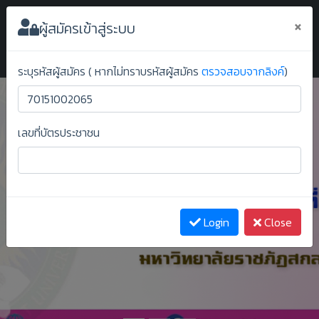
ระบบยืนยันสิทธิ์ออนไลน์ ม.ราชภัฏสกลนคร
×
ผู้สมัครเข้าสู่ระบบ
ระบุรหัสผู้สมัคร ( หากไม่ทราบรหัสผู้สมัคร
ตรวจสอบจากลิงค์
)
เลขที่บัตรประชาชน
Previous
Next
Login
Close