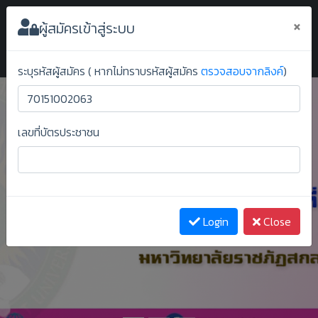
ระบบยืนยันสิทธิ์ออนไลน์ ม.ราชภัฏสกลนคร
×
ผู้สมัครเข้าสู่ระบบ
ระบุรหัสผู้สมัคร ( หากไม่ทราบรหัสผู้สมัคร
ตรวจสอบจากลิงค์
)
เลขที่บัตรประชาชน
Previous
Next
Login
Close