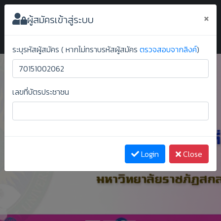
ระบบยืนยันสิทธิ์ออนไลน์ ม.ราชภัฏสกลนคร
×
ผู้สมัครเข้าสู่ระบบ
ระบุรหัสผู้สมัคร ( หากไม่ทราบรหัสผู้สมัคร
ตรวจสอบจากลิงค์
)
เลขที่บัตรประชาชน
Previous
Next
Login
Close