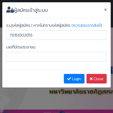
ระบบยืนยันสิทธิ์ออนไลน์ ม.ราชภัฏสกลนคร
×
ผู้สมัครเข้าสู่ระบบ
ระบุรหัสผู้สมัคร ( หากไม่ทราบรหัสผู้สมัคร
ตรวจสอบจากลิงค์
)
เลขที่บัตรประชาชน
Previous
Next
Login
Close