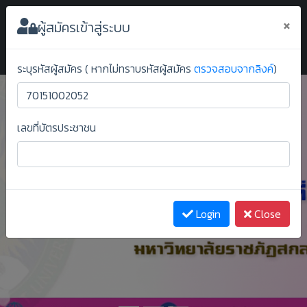
ระบบยืนยันสิทธิ์ออนไลน์ ม.ราชภัฏสกลนคร
×
ผู้สมัครเข้าสู่ระบบ
ระบุรหัสผู้สมัคร ( หากไม่ทราบรหัสผู้สมัคร
ตรวจสอบจากลิงค์
)
เลขที่บัตรประชาชน
Previous
Next
Login
Close