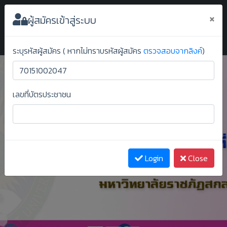
ระบบยืนยันสิทธิ์ออนไลน์ ม.ราชภัฏสกลนคร
×
ผู้สมัครเข้าสู่ระบบ
ระบุรหัสผู้สมัคร ( หากไม่ทราบรหัสผู้สมัคร
ตรวจสอบจากลิงค์
)
เลขที่บัตรประชาชน
Previous
Next
Login
Close