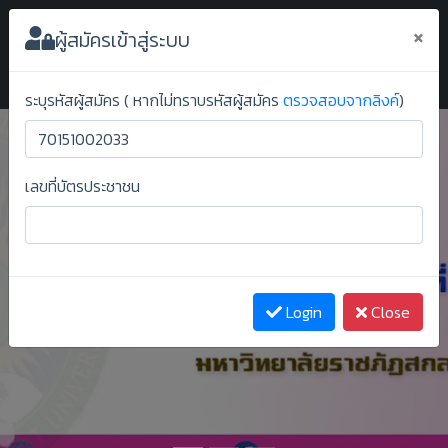
ระบบยืนยันสิทธิ์ออนไลน์ ม.ราชภัฏสกลนคร
×
ผู้สมัครเข้าสู่ระบบ
ระบุรหัสผู้สมัคร ( หากไม่ทราบรหัสผู้สมัคร
ตรวจสอบจากลิงค์
)
เลขที่บัตรประชาชน
Previous
Next
Login
Close