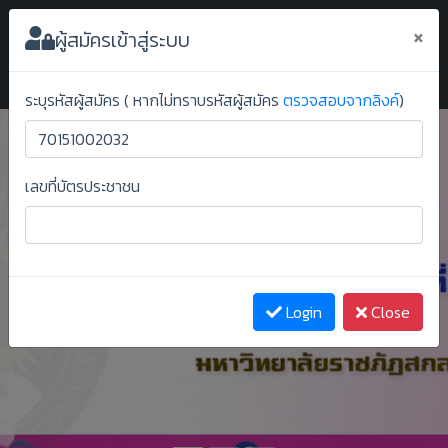
ระบบยืนยันสิทธิ์ออนไลน์ ม.ราชภัฏสกลนคร
×
ผู้สมัครเข้าสู่ระบบ
ระบุรหัสผู้สมัคร ( หากไม่ทราบรหัสผู้สมัคร
ตรวจสอบจากลิงค์
)
เลขที่บัตรประชาชน
Previous
Next
Login
Close