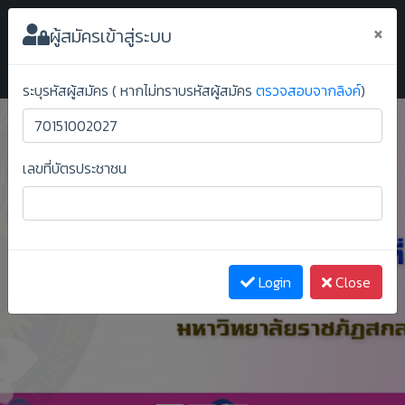
ระบบยืนยันสิทธิ์ออนไลน์ ม.ราชภัฏสกลนคร
×
ผู้สมัครเข้าสู่ระบบ
ระบุรหัสผู้สมัคร ( หากไม่ทราบรหัสผู้สมัคร
ตรวจสอบจากลิงค์
)
เลขที่บัตรประชาชน
Previous
Next
Login
Close