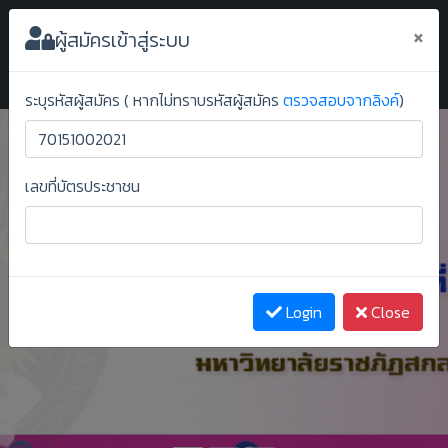
ระบบยืนยันสิทธิ์ออนไลน์ ม.ราชภัฏสกลนคร
×
ผู้สมัครเข้าสู่ระบบ
ระบุรหัสผู้สมัคร ( หากไม่ทราบรหัสผู้สมัคร
ตรวจสอบจากลิงค์
)
เลขที่บัตรประชาชน
Previous
Next
Login
Close