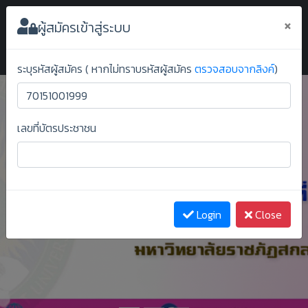
ระบบยืนยันสิทธิ์ออนไลน์ ม.ราชภัฏสกลนคร
×
ผู้สมัครเข้าสู่ระบบ
ระบุรหัสผู้สมัคร ( หากไม่ทราบรหัสผู้สมัคร
ตรวจสอบจากลิงค์
)
เลขที่บัตรประชาชน
Previous
Next
Login
Close