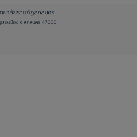
วิทยาลัยราชภัฏสกลนคร
ชิงชุม อ.เมือง จ.สกลนคร 47000