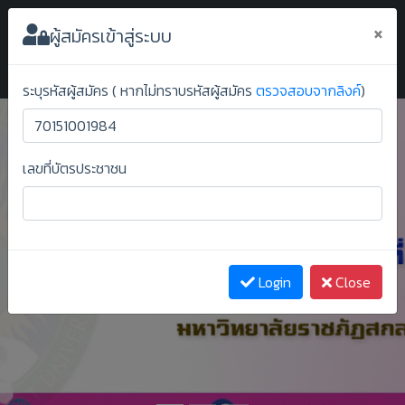
ระบบยืนยันสิทธิ์ออนไลน์ ม.ราชภัฏสกลนคร
×
ผู้สมัครเข้าสู่ระบบ
ระบุรหัสผู้สมัคร ( หากไม่ทราบรหัสผู้สมัคร
ตรวจสอบจากลิงค์
)
เลขที่บัตรประชาชน
Previous
Next
Login
Close