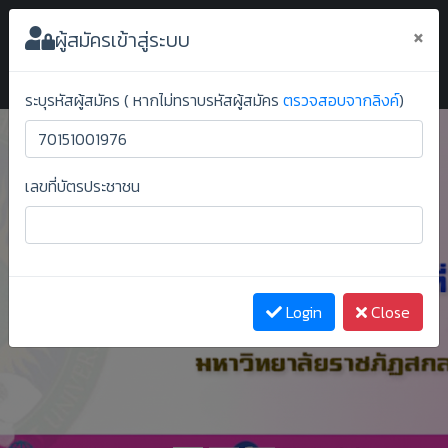
ระบบยืนยันสิทธิ์ออนไลน์ ม.ราชภัฏสกลนคร
×
ผู้สมัครเข้าสู่ระบบ
ระบุรหัสผู้สมัคร ( หากไม่ทราบรหัสผู้สมัคร
ตรวจสอบจากลิงค์
)
เลขที่บัตรประชาชน
Previous
Next
Login
Close