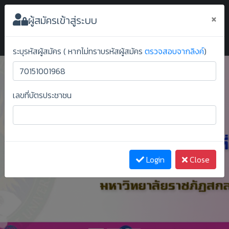
ระบบยืนยันสิทธิ์ออนไลน์ ม.ราชภัฏสกลนคร
×
ผู้สมัครเข้าสู่ระบบ
ระบุรหัสผู้สมัคร ( หากไม่ทราบรหัสผู้สมัคร
ตรวจสอบจากลิงค์
)
เลขที่บัตรประชาชน
Previous
Next
Login
Close