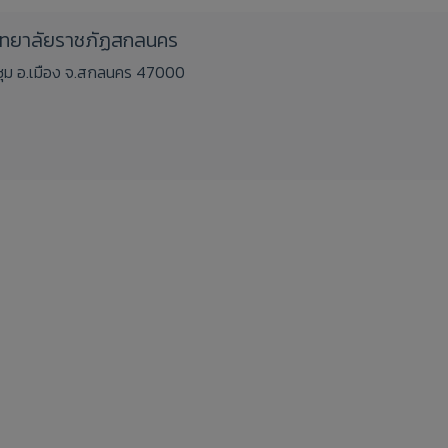
วิทยาลัยราชภัฏสกลนคร
ชิงชุม อ.เมือง จ.สกลนคร 47000