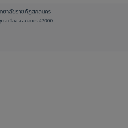
วิทยาลัยราชภัฏสกลนคร
ชิงชุม อ.เมือง จ.สกลนคร 47000